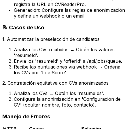
registra la URL en CVReaderPro.
Generación: Configura las reglas de anonimización
y define un webhook o un email.
📝 Casos de Uso
1.
Automatizar la preselección de candidatos
Analiza los CVs recibidos → Obtén los valores
'resumeId'.
Envía los 'resumeId' y 'offerId' a /api/jobs/queue.
Recibe las puntuaciones vía webhook → Ordena
los CVs por 'totalScore'.
2.
Contratación equitativa con CVs anonimizados
Analiza los CVs → Obtén los 'resumeIds'.
Configura la anonimización en 'Configuración de
CV' (ocultar nombre, foto, contacto).
Manejo de Errores
HTTP
Causa
Solución