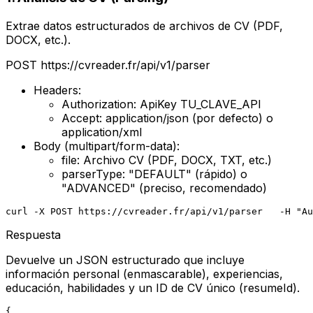
Extrae datos estructurados de archivos de CV (PDF,
DOCX, etc.).
POST
https://cvreader.fr/api/v1/parser
Headers:
Authorization: ApiKey
TU_CLAVE_API
Accept: application/json (
por defecto
)
o
application/xml
Body (multipart/form-data):
file:
Archivo CV (PDF, DOCX, TXT, etc.)
parserType:
"DEFAULT" (rápido) o
"ADVANCED" (preciso, recomendado)
curl -X POST https://cvreader.fr/api/v1/parser   -H "Au
Respuesta
Devuelve un JSON estructurado que incluye
información personal (enmascarable), experiencias,
educación, habilidades y un ID de CV único (resumeId).
{
