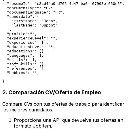
  "resumeId": "c8cd44a0-d765-4d47-ba04-67903ef650e5",

  "documentType": "CV",

  "documentLanguage": "FR",

  "candidate": {

    "firstName": "Jean",

    "lastName": "Dupont"

  },

  "profile":"",

  "experienceLevel": "",

  "experiences": [],

  "educationLevel": "",

  "educations": [],

  "languages": [],

  "skills": [],

  "softSkills": [],

  "references": [],

  "hobbies": "",

}
2. Comparación CV/Oferta de Empleo
Compara CVs con tus ofertas de trabajo para identificar
los mejores candidatos.
Proporciona una API que devuelva tus ofertas en
formato JobItem.