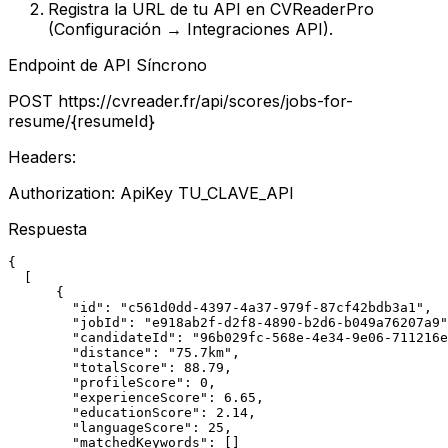
Registra la URL de tu API en CVReaderPro
(Configuración → Integraciones API).
Endpoint de API Síncrono
POST
https://cvreader.fr/api/scores/jobs-for-
resume/
{resumeId}
Headers:
Authorization: ApiKey
TU_CLAVE_API
Respuesta
{

  [

      {

        "id": "c561d0dd-4397-4a37-979f-87cf42bdb3a1",

        "jobId": "e918ab2f-d2f8-4890-b2d6-b049a76207a9"
        "candidateId": "96b029fc-568e-4e34-9e06-711216e
        "distance": "75.7km",

        "totalScore": 88.79,

        "profileScore": 0,

        "experienceScore": 6.65,

        "educationScore": 2.14,

        "languageScore": 25,

        "matchedKeywords": []
